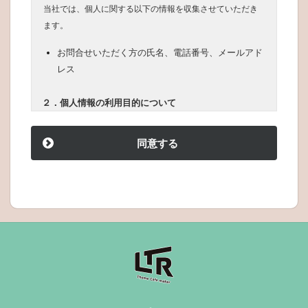
当社では、個人に関する以下の情報を収集させていただき
ます。
お問合せいただく方の氏名、電話番号、メールアド
レス
２．個人情報の利用目的について
当社は、お問合せフォームにてご提供いただいた個人情報
は、以下の目的のみに使用いたします。
同意する
>
お問合せに対する回答
３．ご提供いただいた個人情報の任意性および当該情報
を与えられなかった場合について
個人情報をいただけない場合は、お問合せに対する回答を
連絡することができません。
４．個人情報の第三者提供・開示について
当社では、次の場合を除き、収集した個人情報を2項記載の