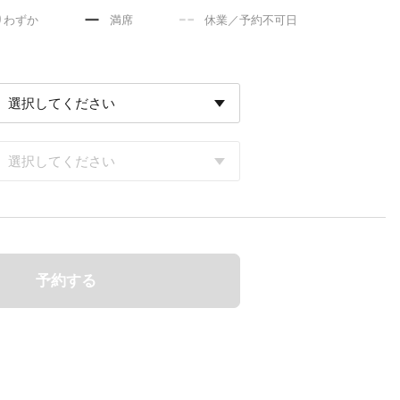
りわずか
満席
休業／予約不可日
予約する