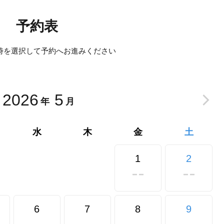
予約表
時を選択して予約へ
お進みください
2026
5
年
月
水
木
金
土
1
2
6
7
8
9