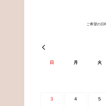
ご希望の日
日
月
火
3
4
5